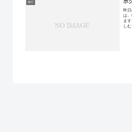
ボ
旅行
昨日
は、
ます
しむ