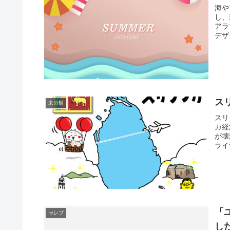
海や
し、
アラ
デザ
ス
未分類
スリ
カ経
が壊
ライ
「
セレブ
し