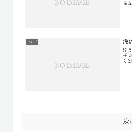
名古
滝
セレブ
滝沢
手は
りと
次