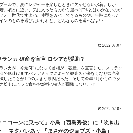
プールで、夏のレジャーを楽しむときに欠かせない水着。しか
若い頃とは違い、気に入ったものから選べばOKとはいかないのが
フォー世代ですよね。体型をカバーできるものや、年齢にあった
インのものを選びたいけれど、どんなものを選べばよい...
2022.07.07
リランカ 破産を宣言 ロシアが援助？
ランカが、今週5日になって首相が「破産」を宣言した。スリラン
済の低迷はまずパンデミックによって観光客が来なくなり観光業
滅したことが1つの大きな原因だった。そして今年2月からのウク
ナ紛争によって食料や燃料の輸入が困難になり、そ...
2022.07.07
ユニコーンに乗って」小鳥（西島秀俊）に「吹き出
た」 ネタバレあり 「まさかのジョブズ・小島」