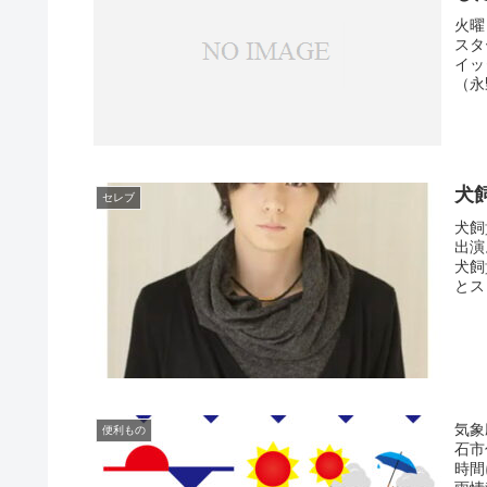
火曜
スタ
イッ
（永
犬
セレブ
犬飼
出演
犬飼
とス
気象
便利もの
石市
時間