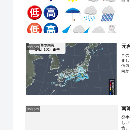
雨情
元
便利もの
きの
まし
低気
向か
南
便利もの
発生
しい
合、