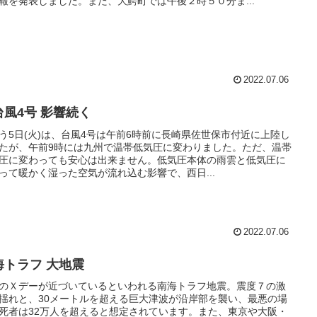
報を発表しました。また、大鰐町では午後２時５０分ま...
2022.07.06
台風4号 影響続く
う5日(火)は、台風4号は午前6時前に長崎県佐世保市付近に上陸し
たが、午前9時には九州で温帯低気圧に変わりました。ただ、温帯
圧に変わっても安心は出来ません。低気圧本体の雨雲と低気圧に
って暖かく湿った空気が流れ込む影響で、西日...
2022.07.06
海トラフ 大地震
のＸデーが近づいているといわれる南海トラフ地震。震度７の激
揺れと、30メートルを超える巨大津波が沿岸部を襲い、最悪の場
死者は32万人を超えると想定されています。また、東京や大阪・