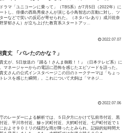
ドラマ「ユニコーンに乗って」（TBS系）が7月5日（2022年）に
ートし、俳優の西島秀俊さんが演じる小鳥智志の言動に対し、ツ
ターなどで笑いの反応が寄せられた。（ネタバレあり）成川佐奈
野芽郁さん）が立ち上げた教育系スタートアッ...
2022.07.07
飼貴丈 「バレたのかな？」
貴丈が、5日放送の『踊る！さんま御殿！！』（日本テレビ系）に
。マネージャーからの電話に恐怖を感じたエピソードを語った。
貴丈さんの公式インスタページこの日のトークテーマは「ちょっ
トレスを感じた瞬間」。これについて犬飼は「マネジ...
2022.07.06
庁のレーダーによる解析では、５日夕方にかけて弘前市付近、黒
付近、平川市付近、鰺ヶ沢町付近、大鰐町付近、七戸町付近で１
におよそ９０ミリの猛烈な雨が降ったとみられ、記録的短時間大