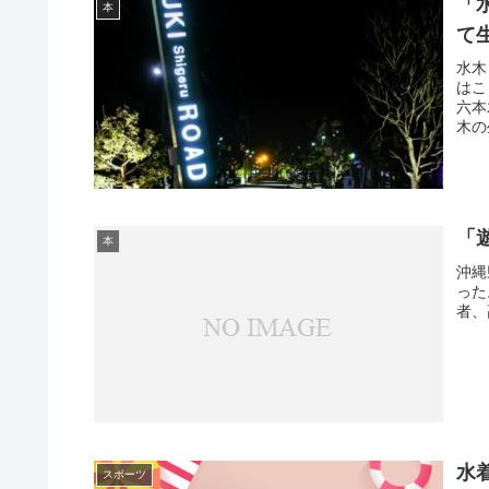
「
本
て
水木
はこ
六本
木の
「
本
沖縄
った
者、
水着
スポーツ