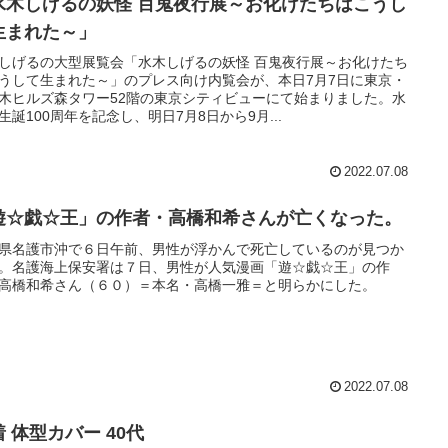
水木しげるの妖怪 百鬼夜行展～お化けたちはこうし
生まれた～」
しげるの大型展覧会「水木しげるの妖怪 百鬼夜行展～お化けたち
うして生まれた～」のプレス向け内覧会が、本日7月7日に東京・
木ヒルズ森タワー52階の東京シティビューにて始まりました。水
生誕100周年を記念し、明日7月8日から9月...
2022.07.08
遊☆戯☆王」の作者・高橋和希さんが亡くなった。
県名護市沖で６日午前、男性が浮かんで死亡しているのが見つか
。名護海上保安署は７日、男性が人気漫画「遊☆戯☆王」の作
高橋和希さん（６０）＝本名・高橋一雅＝と明らかにした。
2022.07.08
 体型カバー 40代