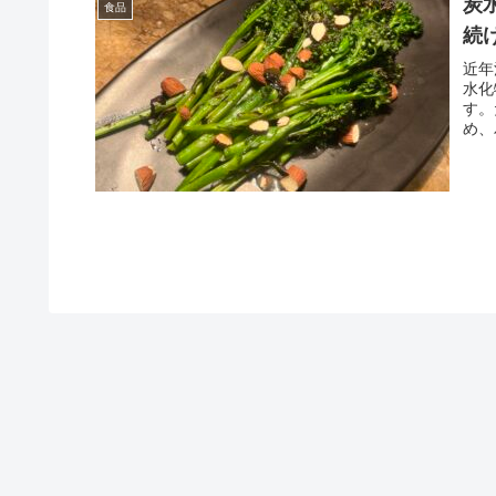
炭
食品
続
近年
水化
す。
め、