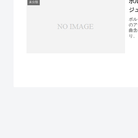
ポ
未分類
ジ
ポル
のア
曲含
り、