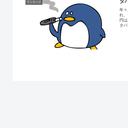
タ
ランキング
年々
れ、
円は
タバ