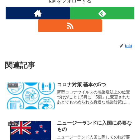
takiをフォローする
taki
関連記事
コロナ対策 基本の5つ
コロナ
新型コロナウイルスの感染症法上の位置
づけがことし5月に「5類」に変更された
あとでも求められる身近な感染対策につ
いて、厚生労働省の専門家会合のメンバ
ーらが新たな見解の案をまとめました。3
年前に「新しい生活様式」として示され
た人との間隔を2メー...
ニュージーランドに入国に必要な
コロナ
もの
ニュージーランド入国に際しての旅行要