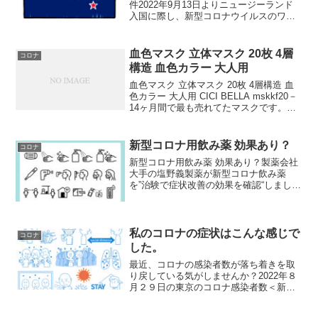
件2022年9月13日よりニュージーランド
入国に際し、新型コロナウイルスのワク
チン接種証明は不要となっています。わ
ずわらしいことが一つでも減ってよかっ
たですね。既に2022年5月2日より日本を
血色マスク 立体マスク 20枚 4層
コロナ
含むビザ免除...
構造 血色カラー 大人用
血色マスク 立体マスク 20枚 4層構造 血
色カラー 大人用 CICI BELLA mskkf20－
14ヶ月間で最も売れてたマスクです。総
レビュー数も、50、000件越え。総合評価
は最大評価5中、なんと4、24！CICI
BELLAとは、低...
新型コロナ用飲み薬 効果あり？
コロナ
新型コロナ用飲み薬 効果あり？製薬会社
大手の塩野義製薬が新型コロナ飲み薬
を”治験で症状改善の効果を確認“しまし
た。効果の程は？塩野義製薬は最終段階
の治験で重症化のリスクのないような人
も飲み薬として服用できるよう開発を進
めています。ありがとう...
私のコロナの症状はこんな感じで
コロナ
した。
最近、コロナの感染者数が落ち着きを取
り戻している気がしませんか？2022年８
月２９日の東京のコロナ感染者数＜新型
コロナ・29日＞東京都で9880人感染、30
人死亡。7月11日以来、49日ぶりに1万人