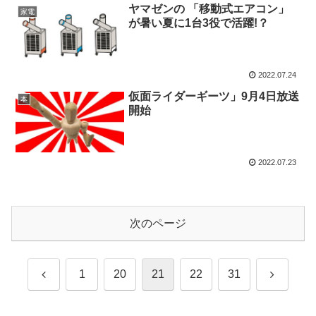
ヤマゼンの 「移動式エアコン」
家電
が暑い夏に1台3役で活躍!？
2022.07.24
仮面ライダーギーツ」9月4日放送
本
開始
2022.07.23
次のページ
前
次
1
20
21
22
31
へ
へ