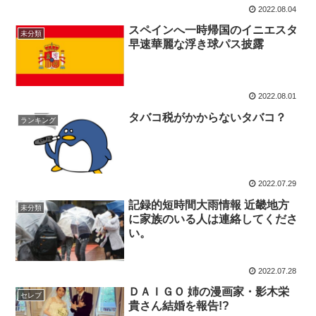
2022.08.04
スペインへ一時帰国のイニエスタ
未分類
早速華麗な浮き球パス披露
2022.08.01
タバコ税がかからないタバコ？
ランキング
2022.07.29
記録的短時間大雨情報 近畿地方
未分類
に家族のいる人は連絡してくださ
い。
2022.07.28
ＤＡＩＧＯ 姉の漫画家・影木栄
セレブ
貴さん結婚を報告!?