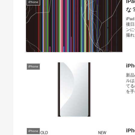
iP
iPhone
な？
iP
後日
ンに
撮れ
iP
iPhone
新品
ルは
てる
を手
iP
iPhone