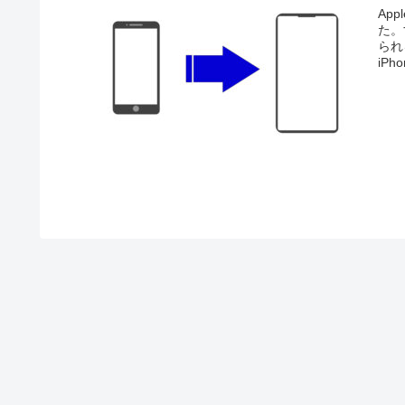
Ap
た。
られ
iPh