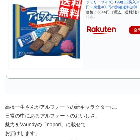
ァミリーサイズ) 199g 12袋入
円・東北400円の別途送料加算
価格：3844円（税込、送料別)
(
時点)
楽
高橋一生さんがアルフォートの新キャラクターに。
日常の中にあるアルフォートのおいしさ、
魅力をVaundyの「napori」に載せて
お届けします。