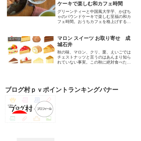
ケーキで楽しむ和カフェ時間
グリーンティーと中国風大学芋、かぼち
ゃのパウンドケーキで楽しむ至福の和カ
フェ時間。おうちカフェを格上げするレ
シピ用アイテムや、作る時間がない時に
おすすめの絶品お取り寄せスイーツ情報
をご紹介！和スイーツ好き必見です。
マロン スイーツ お取り寄せ 成
スイーツ
城石井
秋の味、マロン、クリ、栗、えいごでは
チェストナッツと言うのはあんまり知ら
れていない事実。この秋に絶対食べたい
マロンスイーツ、お土産や、贈り物、自
宅用にも便利です。ほんと私たち日本人
ってクリ好きですよね？ヨーロッパでは
食事にも利用されていて、...
ブログ村ｐｖポイントランキングバナー