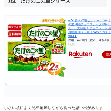
1位 たけのこの里シリーズ
≪53袋入×2箱セット≫【meij
の里 明治チョコスナック 609g
入り）大容量！ チョコレート 菓
お徳用 BIG BOX【costco コ
無料★
価格：4280円（税込、送料別)
(
時点)
楽
小さい頃によく兄弟喧嘩しながら食べた思い出がありま