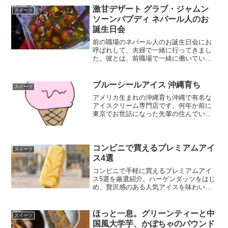
じケーキを作っています、だって一個分
激甘デザート グラブ・ジャムン
スイーツ
のケーキ作るにっ...
ソーンパプディ ネパール人のお
誕生日会
前の職場のネパール人のお誕生日会にお
呼ばれして、夫婦で一緒に行ってきまし
た。彼とは、前職場で一緒に働いていて
私が仕事を離れた今でも交流がありま
す。ネパール料理わたしはその日仕事が
忙しくて、遅くにお誕生日会にお邪魔し
ブルーシールアイス 沖縄育ち
スイーツ
たんです、大体夜の9時半ぐ...
アメリカ生まれの沖縄育ち沖縄で有名な
アイスクリーム専門店です。何年か前に
東京でお世話になった先輩の住んでいる
沖縄を訪ねた時に、ブルーシールアイス
を食べたんですね。うまかったなー、当
時は沖縄だけだったと思うんだけど、今
はオンラインで購入できる...
コンビニで買えるプレミアムアイ
スイーツ
ス4選
コンビニで手軽に買えるプレミアムアイ
ス5選を厳選紹介。ハーゲンダッツをはじ
め、贅沢感のある人気アイスを味わいや
特徴とあわせてわかりやすくまとめまし
た。自分へのご褒美やちょっと特別なデ
ザート選びにおすすめです。
ほっと一息。グリーンティーと中
スイーツ
国風大学芋、かぼちゃのパウンド