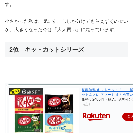
す。
小さかった私は、兄にすこししか分けてもらえずそのせい
か、大きくなった今は「大人買い」に走っています。
2位 キットカットシリーズ
送料無料 キットカット ミニ 
ットネスレ アソート まとめ買
価格：2480円（税込、送料別)
(
時点)
楽