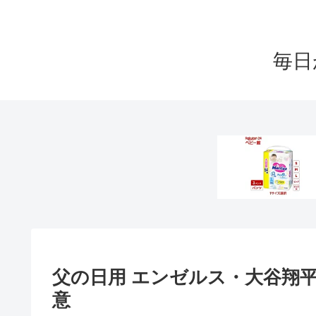
毎日
父の日用 エンゼルス・大谷翔
意