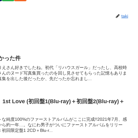
taki
かった件
りえさん好きでしたね。初代「リハウスガール」だったし、高校時
さんのヌード写真集買ったのを回し見させてもらった記憶もありま
集を出した後だったか、先だったか忘れまし...
Love (初回盤1(Blu-ray)＋初回盤2(Blu-ray)＋
純度100%のファーストアルバムがここに完成!!2021年7月、感
から約一年…。なにわ男子がついにファーストアルバムをリリー
定盤1 2CD＋Blu-r...