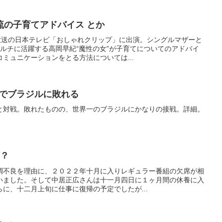
流の子育てアドバイス とか
日放送の日本テレビ「おしゃれクリップ」に出演。シングルマザーと
ルチに活躍する高岡早紀“魔性の女”が子育てについてのアドバイ
ミュニケーションをとる方法については...
1でブラジルに敗れる
と対戦。敗れたものの、世界一のブラジルにかなりの接戦。詳細。
は？
調不良を理由に、２０２２年十月に入りレギュラー番組の欠席が相
いました。そして中居正広さんは十一月四日に１ヶ月間の休養に入
に、十二月上旬に仕事に復帰の予定でしたが...