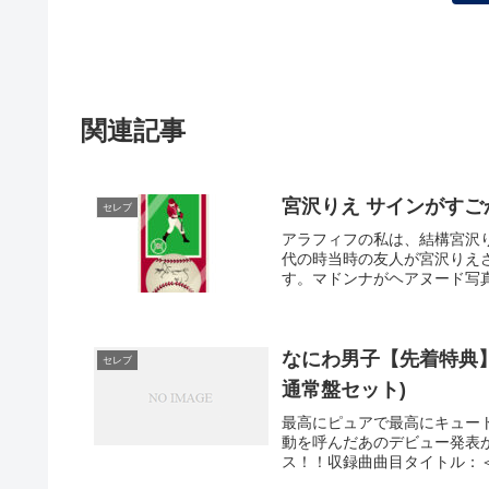
関連記事
宮沢りえ サインがすご
セレブ
アラフィフの私は、結構宮沢
代の時当時の友人が宮沢りえ
す。マドンナがヘアヌード写真
なにわ男子【先着特典】1st 
セレブ
通常盤セット)
最高にピュアで最高にキュートな
動を呼んだあのデビュー発表
ス！！収録曲曲目タイトル：＜初回限