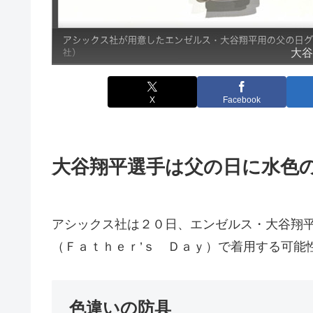
大
X
Facebook
大谷翔平選手は父の日に水色
アシックス社は２０日、エンゼルス・大谷翔
（Ｆａｔｈｅｒ’ｓ Ｄａｙ）で着用する可能
色違いの防具