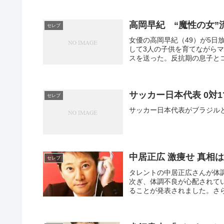
高岡早紀 “魔性の女”
セレブ
女優の高岡早紀（49）が5
して3人の子供を育てながらマ
スを送った。反抗期の息子とコ
サッカー日本代表 0対
セレブ
サッカー日本代表がブラジル
中居正広 激痩せ 真相
セレブ
タレントの中居正広さんが体
次ぎ、体調不良が心配されて
ることが発表されました。さら