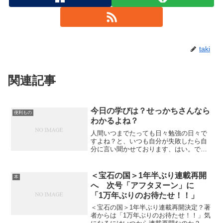
taki
関連記事
今日の学びは？せっかちさんなら
便利もの
わかるよね？
人間いつまでたっても日々勉強の日々で
すよね？と、いつも自分が失敗したら自
分に言い聞かせております、はい。で、
今日の学びは何だってのでしょうか？恥
ずかしいことなんですが、今日も大失敗
しました！どんだけ失敗したら気がつく
＜宝石の国＞1年半ぶり連載再開
本
のか自分でも分からないで...
へ 次号「アフタヌーン」に
「1万年ぶりのお待たせ！！」
＜宝石の国＞1年半ぶり連載再開決定？著
者からは「1万年ぶりのお待たせ！！」気