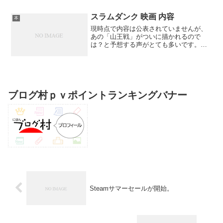
淳（27）が担当する。また、蔵馬のビジ
ュアルも初解禁され、トレードマークで
スラムダンク 映画 内容
本
あるロ...
現時点で内容は公表されていませんが、
あの「山王戦」がついに描かれるので
は？と予想する声がとても多いです。こ
の記事ではスラムダンク映画（映画
『THE FIRST SLAM DUNK』2022年12月
3日公開）の『”山王工業戦”が描かれると
予想...
ブログ村ｐｖポイントランキングバナー
Steamサマーセールが開始。