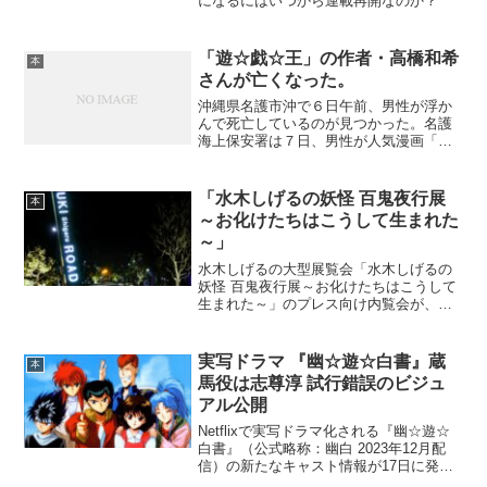
になるにはいつから連載再開なのか？
「遊☆戯☆王」の作者・高橋和希
本
さんが亡くなった。
沖縄県名護市沖で６日午前、男性が浮か
んで死亡しているのが見つかった。名護
海上保安署は７日、男性が人気漫画「遊
☆戯☆王」の作者、高橋和希さん（６
０）＝本名・高橋一雅＝と明らかにし
た。
「水木しげるの妖怪 百鬼夜行展
本
～お化けたちはこうして生まれた
～」
水木しげるの大型展覧会「水木しげるの
妖怪 百鬼夜行展～お化けたちはこうして
生まれた～」のプレス向け内覧会が、本
日7月7日に東京・六本木ヒルズ森タワー
52階の東京シティビューにて始まりまし
た。水木の生誕100周年を記念し、明日7
実写ドラマ 『幽☆遊☆白書』蔵
本
月8日から9月...
馬役は志尊淳 試行錯誤のビジュ
アル公開
Netflixで実写ドラマ化される『幽☆遊☆
白書』（公式略称：幽白 2023年12月配
信）の新たなキャスト情報が17日に発表
され、主要キャラクターの蔵馬役を志尊