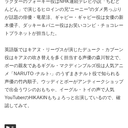
ラクターのフォーキー役はNHK連続テレビ小説「ちむど
んどん」で演じるヒロインの兄“ニーニー”のダメ男っぷり
が話題の俳優・竜星涼、ギャビー・ギャビー役は女優の新
木優子、ダッキー＆バニー役はお笑いコンビ・チョコレー
トプラネットが担当した。
英語版ではキアヌ・リーヴスが演じたデューク・カブーン
役はキアヌの吹き替えを多く担当する声優の森川智之で、
ボーの親友であるギグル・マクディンプルズ役は人気アニ
メ「NARUTO -ナルト-」のうずまきナルト役で知られる
声優の竹内順子。ウッディとボーがアンティークショップ
で出会うワシのおもちゃ、イーグル・トイの声で人気
YouTuberのHIKAKINもちょろっと出演しているので、確
認してみて。
本