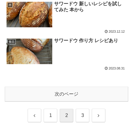
サワードウ 新しいレシピを試し
本
てみた 本から
2023.12.12
サワードウ 作り方 レシピあり
食品
2023.08.31
次のページ
前
次
1
2
3
へ
へ