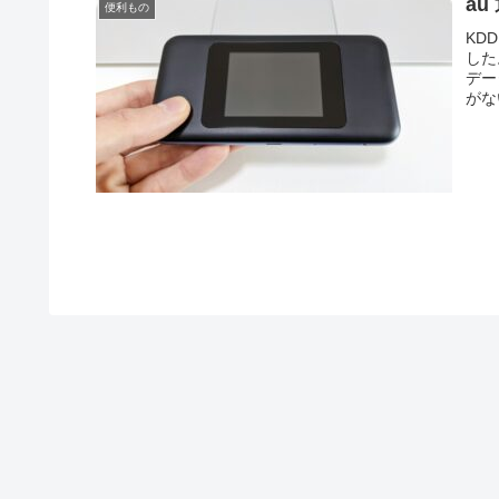
au
便利もの
KD
した
デー
がな