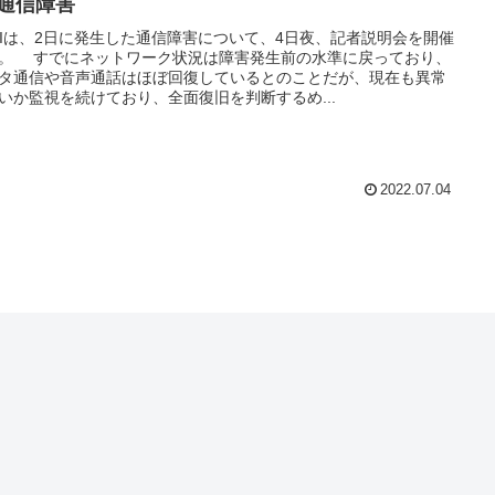
 通信障害
DIは、2日に発生した通信障害について、4日夜、記者説明会を開催
。 すでにネットワーク状況は障害発生前の水準に戻っており、
タ通信や音声通話はほぼ回復しているとのことだが、現在も異常
いか監視を続けており、全面復旧を判断するめ...
2022.07.04