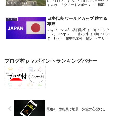
のですけど、すっごく面白いスポーツで
すよね！「グレートスポーツ」に相応し
いと思います。最近は、ゴルフを一緒に
する友人が引越ししてしまったのでいけ
ていませんが、ニュージーランドが夏に
日本代表 ワールドカップ 勝てる
スポーツ
なったらまたいこうかなと...
布陣
ディフェンス3 谷口彰悟（川崎フロンタ
ーレ）＜cap.＞2 山根視来（川崎フロン
ターレ）5 畠中槙之輔（横浜F・マリノ
ス）13 杉岡大暉（湘南ベルマーレ）ミ
ッド、トップ18 水沼宏太（横浜F・マリ
ノス）9 西村拓真（横浜F・マリノス）
16 ...
ブログ村ｐｖポイントランキングバナー
震度4、徳島県で地震 津波の心配なし