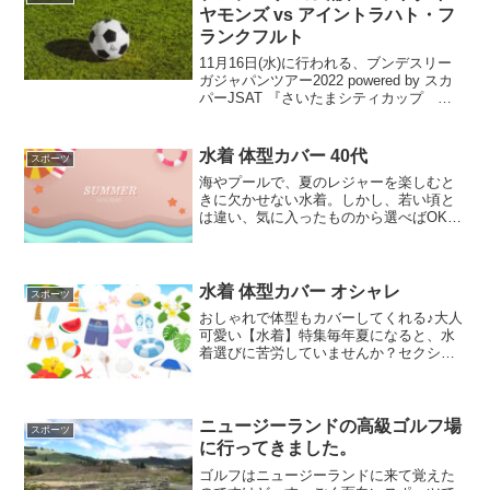
ヤモンズ vs アイントラハト・フ
ランクフルト
11月16日(水)に行われる、ブンデスリー
ガジャパンツアー2022 powered by スカ
パーJSAT 『さいたまシティカップ 浦
和レッドダイヤモンズ vs アイントラハ
ト・フランクフルト』ですね！最近、日
本に大物サッカーチームがツアー...
水着 体型カバー 40代
スポーツ
海やプールで、夏のレジャーを楽しむと
きに欠かせない水着。しかし、若い頃と
は違い、気に入ったものから選べばOKと
はいかないのがアラフォー世代ですよ
ね。体型をカバーできるものや、年齢に
あったデザインのものを選びたいけれ
ど、どんなものを選べばよい...
水着 体型カバー オシャレ
スポーツ
おしゃれで体型もカバーしてくれる♪大人
可愛い【水着】特集毎年夏になると、水
着選びに苦労していませんか？セクシー
すぎたり、スポーティーすぎたりして、
なかなかイメージ通りの水着が見つから
ない…なんていうことありますよね。ナ
チュラル派さんでも大人...
ニュージーランドの高級ゴルフ場
スポーツ
に行ってきました。
ゴルフはニュージーランドに来て覚えた