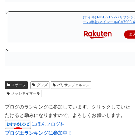
(ナイキ) NIKE/21/22パリサン
ーム/半袖/ネイマール/CV7903-4
楽
スポーツ
グッズ
パリサンジェルマン
メッシネイマール
ブログのランキングに参加しています、クリックしていた
だけると励みになりますので、よろしくお願いします。
にほんブログ村
ブログ王ランキングに参加中！