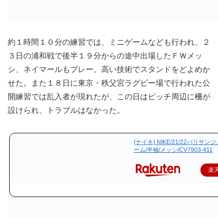
約１時間１０分の練習では、ミニゲームなども行われ、２
３日の浦和戦で後半１９分からの途中出場したＦＷメッ
シ、ネイマールもプレー。高い技術でスタンドをどよめか
せた。また１８日に東京・秩父宮ラグビー場で行われた公
開練習では乱入者が現れたが、この日はピッチ周辺に柵が
設けられ、トラブルはなかった。
(ナイキ) NIKE/21/22パリサン
ーム/半袖/メッシ/CV7903-411
楽