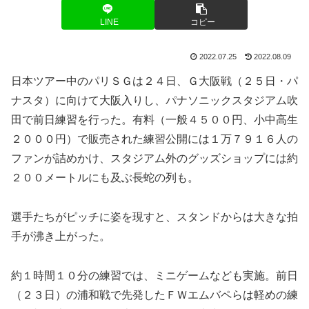
LINE
コピー
2022.07.25
2022.08.09
日本ツアー中のパリＳＧは２４日、Ｇ大阪戦（２５日・パ
ナスタ）に向けて大阪入りし、パナソニックスタジアム吹
田で前日練習を行った。有料（一般４５００円、小中高生
２０００円）で販売された練習公開には１万７９１６人の
ファンが詰めかけ、スタジアム外のグッズショップには約
２００メートルにも及ぶ長蛇の列も。
選手たちがピッチに姿を現すと、スタンドからは大きな拍
手が沸き上がった。
約１時間１０分の練習では、ミニゲームなども実施。前日
（２３日）の浦和戦で先発したＦＷエムバペらは軽めの練