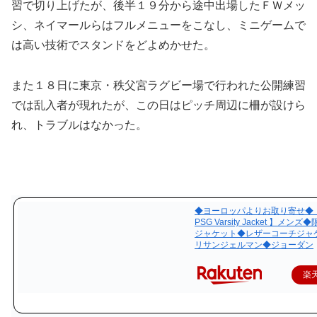
習で切り上げたが、後半１９分から途中出場したＦＷメッ
シ、ネイマールらはフルメニューをこなし、ミニゲームで
は高い技術でスタンドをどよめかせた。
また１８日に東京・秩父宮ラグビー場で行われた公開練習
では乱入者が現れたが、この日はピッチ周辺に柵が設けら
れ、トラブルはなかった。
◆ヨーロッパよりお取り寄せ◆【Jo
PSG Varsity Jacket 】メン
ジャケット◆レザーコーチジャ
リサンジェルマン◆ジョーダン
楽