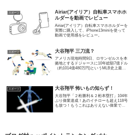
ね。体型をカバーできるものや、年齢に
あったデザインのものを選びたいけれ
ど、どんなものを選べばよい...
Airiar(アイリア）自転車スマホホ
スポーツ
ルダーを動画でレビュー
Airiar(アイリア）自転車スマホホルダーを
実際に購入して、iPhone13miniを使って
動画で使用感をレビュー。
大谷翔平 三刀流？
スポーツ
アメリカ現地時間9日、ロサンゼルスを本
拠地とするドジャースに10年総額7億ドル
（約1014億480万円)というMLB史上最高
額の契約で大谷が移籍することが決定し
た。大谷翔平が自らの去就を発表する数
時間前、彼に野球からサッカーへの転向
を勧めた...
大谷翔平 怖いもの知らず！
スポーツ
大谷翔平「２桁勝利＆２桁本塁打」104年
ぶり偉業達成！あのイチローも超え118号
も放つ！もうこれはありえない偉業で
す、日本人だから、外国人だからとかの
問題ではなく、大谷翔平はすごいんで
す！エンゼルス大谷翔平投手（28）が敵
地でのアスレチック...