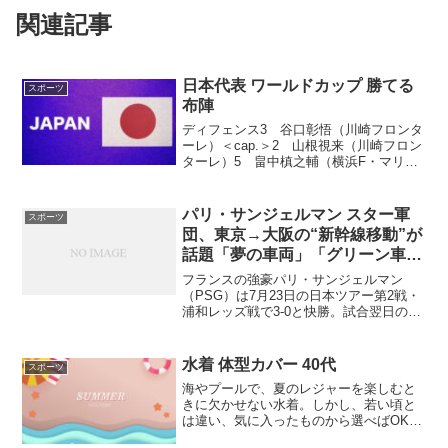
関連記事
日本代表 ワールドカップ 勝てる
スポーツ
布陣
ディフェンス3 谷口彰悟（川崎フロンタ
ーレ）＜cap.＞2 山根視来（川崎フロン
ターレ）5 畠中槙之輔（横浜F・マリノ
ス）13 杉岡大暉（湘南ベルマーレ）ミ
ッド、トップ18 水沼宏太（横浜F・マリ
ノス）9 西村拓真（横浜F・マリノス）
パリ・サンジェルマン スター軍
スポーツ
16 ...
団、東京→大阪の“新幹線移動”が
話題「夢の車両」「グリーン車
か」
フランスの強豪パリ・サンジェルマン
（PSG）は7月23日の日本ツアー第2戦・
浦和レッズ戦で3-0と快勝。試合翌日の24
日、PSGのスター軍団が新幹線で大阪へ
移動する様子を公開し、「修学旅行みた
い」「夢の車両」と反響を呼んでいる。
水着 体型カバー 40代
スポーツ
PSGは7月...
海やプールで、夏のレジャーを楽しむと
きに欠かせない水着。しかし、若い頃と
は違い、気に入ったものから選べばOKと
はいかないのがアラフォー世代ですよ