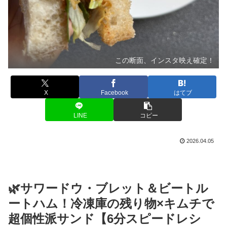
この断面、インスタ映え確定！
X
Facebook
はてブ
LINE
コピー
2026.04.05
🌿サワードウ・ブレット＆ビートル
ートハム！冷凍庫の残り物×キムチで
超個性派サンド【6分スピードレシ