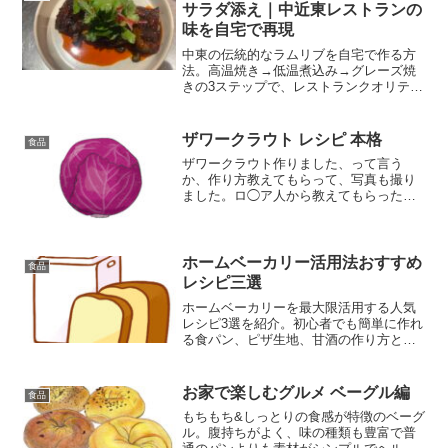
絶妙にマッチした一品です。発酵時間を
サラダ添え｜中近東レストランの
除けば作業時間はわずか30分ほど。朝食
味を自宅で再現
やおやつタイムに最高の焼きたてスクロ
ールをお楽しみください。
中東の伝統的なラムリブを自宅で作る方
法。高温焼き→低温煮込み→グレーズ焼
きの3ステップで、レストランクオリティ
のジューシーなラム肉を完成させます。
ハーブサラダとの組み合わせで、香り豊
かな一皿に中東風ラムリブのレシピと食
ザワークラウト レシピ 本格
食品
べ方。レストランの味を自宅で再現。ニ
ザワークラウト作りました、って言う
ュージーランド産ラム肉を使った本格レ
か、作り方教えてもらって、写真も撮り
シピ。
ました。ロ◯ア人から教えてもらったん
です、いまロ◯アと言うとちょっとあれ
なんで、◯で誤魔化しています。彼はお
料理のとっても好きな人で、料理の話、
特に自分が好きな料理法だっ...
ホームベーカリー活用法おすすめ
食品
レシピ三選
ホームベーカリーを最大限活用する人気
レシピ3選を紹介。初心者でも簡単に作れ
る食パン、ピザ生地、甘酒の作り方とコ
ツを詳しく解説します。
お家で楽しむグルメ ベーグル編
食品
もちもち&しっとりの食感が特徴のベーグ
ル。腹持ちがよく、味の種類も豊富で普