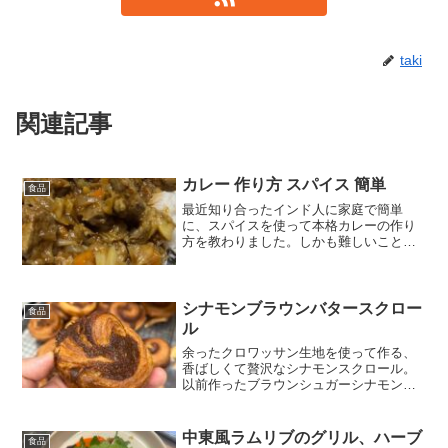
taki
関連記事
カレー 作り方 スパイス 簡単
食品
最近知り合ったインド人に家庭で簡単
に、スパイスを使って本格カレーの作り
方を教わりました。しかも難しいことな
しの簡単レシピ、必要な道具は深めの鍋
一つで全て完結です。
シナモンブラウンバタースクロー
食品
ル
余ったクロワッサン生地を使って作る、
香ばしくて贅沢なシナモンスクロール。
以前作ったブラウンシュガーシナモンス
メアを活用することで、より深い風味と
コクが楽しめます。クロワッサン生地の
バター香る層と、シナモンの甘い香りが
中東風ラムリブのグリル、ハーブ
食品