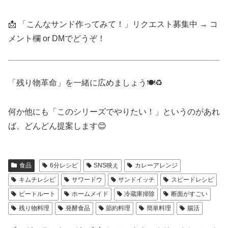
📩 「こんなサンド作ってみて！」リクエスト募集中 → コ
メント欄 or DMでどうぞ！
「残り物革命」を一緒に広めましょう🍽♻️
何か他にも「このシリーズでやりたい！」というのがあれ
ば、どんどん提案します😊
食品
6分レシピ
SNS映え
カレーアレンジ
キムチレシピ
サワードウ
サンドイッチ
スピードレシピ
ビートルート
ホームメイド
冷蔵庫掃除
断面がすごい
残り物料理
発酵食品
節約料理
簡単料理
腸活