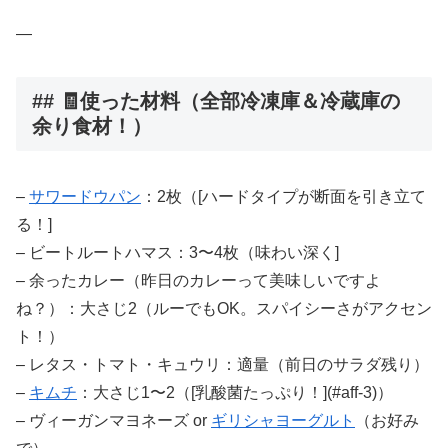
—
## 🧾使った材料（全部冷凍庫＆冷蔵庫の
余り食材！）
–
サワードウパン
：2枚（[ハードタイプが断面を引き立て
る！]
– ビートルートハマス：3〜4枚（味わい深く]
– 余ったカレー（昨日のカレーって美味しいですよ
ね？）：大さじ2（ルーでもOK。スパイシーさがアクセン
ト！）
– レタス・トマト・キュウリ：適量（前日のサラダ残り）
–
キムチ
：大さじ1〜2（[乳酸菌たっぷり！](#aff-3)）
– ヴィーガンマヨネーズ or
ギリシャヨーグルト
（お好み