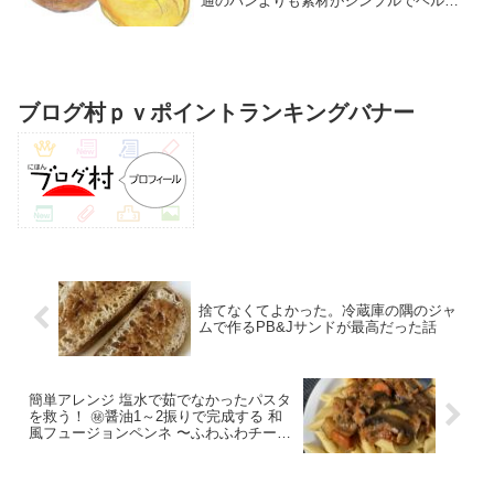
通のパンよりも素材がシンプルでヘルシ
ーなのが特徴ですね。私はジャムやチー
ズ、野菜や果物など、お好きな具材を挟
んでさまざまなな食べ方が楽しめるパン
です。あの特徴的なもち...
ブログ村ｐｖポイントランキングバナー
捨てなくてよかった。冷蔵庫の隅のジャ
ムで作るPB&Jサンドが最高だった話
簡単アレンジ 塩水で茹でなかったパスタ
を救う！ ㊙醤油1～2振りで完成する 和
風フュージョンペンネ 〜ふわふわチーズ
との奇跡のマリアージュ〜