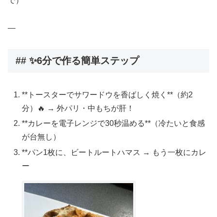
で）
—
## ✨6分で作る簡単ステップ
**トースターでサワードウを香ばしく焼く**（約2
分）🔥 → 外パリ・中もちが肝！
**カレーを電子レンジで30秒温める**（冷たいと食感
が台無し）
**パン1枚に、ビートルートハマス → もう一枚にカレ
ー