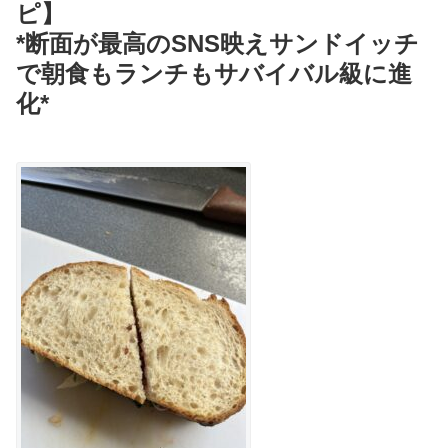
ピ】
*断面が最高のSNS映えサンドイッチ
で朝食もランチもサバイバル級に進
化*