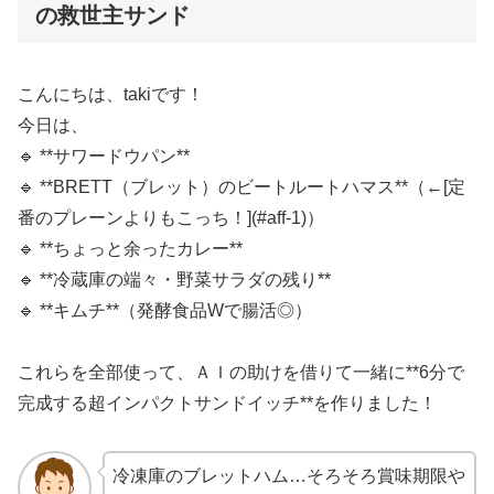
の救世主サンド
こんにちは、takiです！
今日は、
🔹 **サワードウパン**
🔹 **BRETT（ブレット）のビートルートハマス**（←[定
番のプレーンよりもこっち！](#aff-1)）
🔹 **ちょっと余ったカレー**
🔹 **冷蔵庫の端々・野菜サラダの残り**
🔹 **キムチ**（発酵食品Wで腸活◎）
これらを全部使って、ＡＩの助けを借りて一緒に**6分で
完成する超インパクトサンドイッチ**を作りました！
冷凍庫のブレットハム…そろそろ賞味期限や